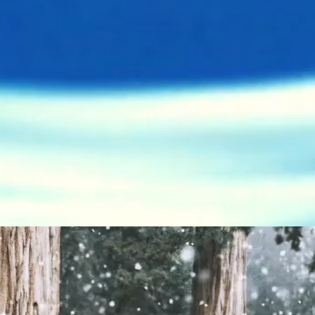
aluno
A escola
CONTATO
© 2023 por Davi G