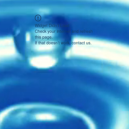
Widget Didn’t Load
Check your internet and refresh
this page.
If that doesn’t work, contact us.