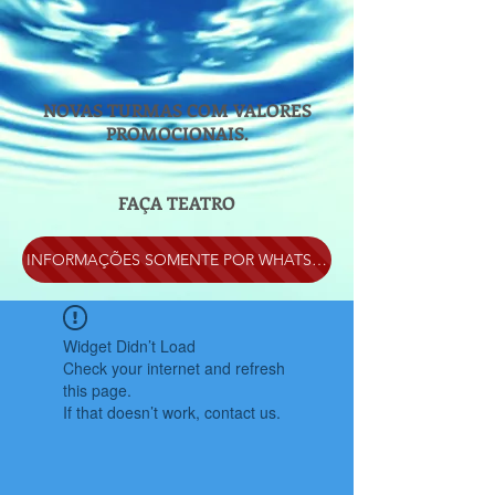
NOVAS TURMAS COM VALORES
PROMOCIONAIS.
FAÇA TEATRO
INFORMAÇÕES SOMENTE POR WHATSAPP
Widget Didn’t Load
Check your internet and refresh
this page.
If that doesn’t work, contact us.